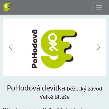
PoHodová Devítka - běžecký závod Velké Bíteše
Vlevo
Vprav
PoHodová devítka
běžecký závod
Velké Bíteše